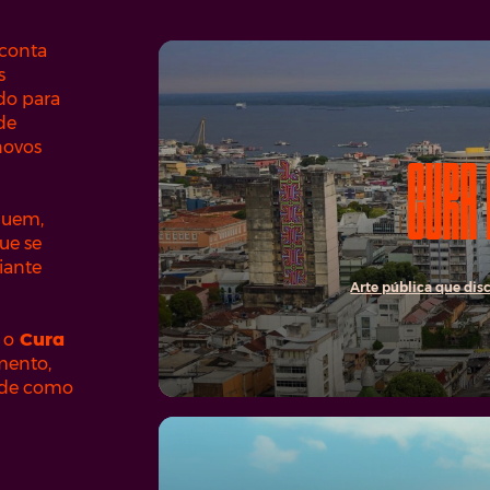
 conta
s
do para
de
novos
CURA
guem,
ue se
iante
Arte pública que disc
 o
Cura
mento,
dade como