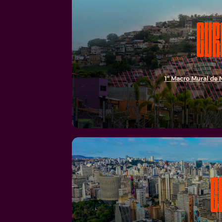
CUR
1º Macro Mural de 
C