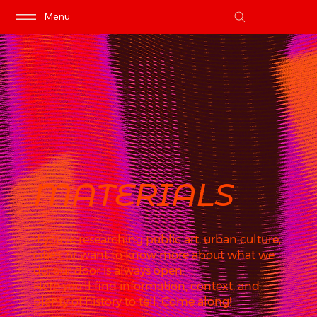
Menu
MATERIALS
If you're researching public art, urban culture,
cities, or want to know more about what we
do, our door is always open.
Here you'll find information, context, and
plenty of history to tell. Come along!