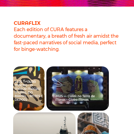
CURAFLIX
Each edition of CURA features a
documentary, a breath of fresh air amidst the
fast-paced narratives of social media, perfect
for binge-watching.
2025 — CURA
MACRO - O
MAIOR MACRO
MURAL DO
BRASIL - ANTES E
2025 — CURA no Terra de
DEPOIS
Minas - Globo Minas