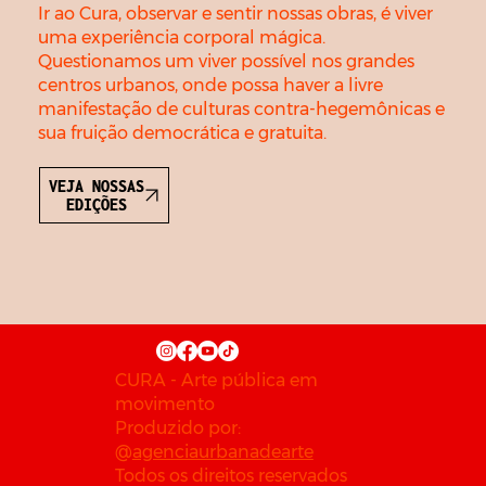
Ir ao Cura, observar e sentir nossas obras, é viver
uma experiência corporal mágica.
Questionamos um viver possível nos grandes
centros urbanos, onde possa haver a livre
manifestação de culturas contra-hegemônicas e
sua fruição democrática e gratuita.
VEJA NOSSAS
EDIÇÕES
CURA - Arte pública em
movimento
Produzido por:
@
agenciaurbanadearte
Todos os direitos reservados